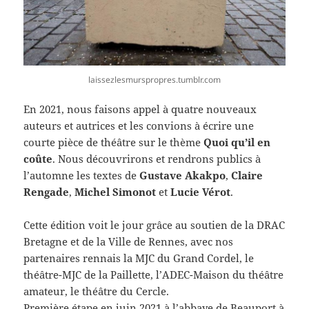
laissezlesmurspropres.tumblr.com
En 2021, nous faisons appel à quatre nouveaux
auteurs et autrices et les convions à écrire une
courte pièce de théâtre sur le thème
Quoi qu’il en
coûte
. Nous découvrirons et rendrons publics à
l’automne les textes de
Gustave Akakpo
,
Claire
Rengade
,
Michel Simonot
et
Lucie Vérot
.
Cette édition voit le jour grâce au soutien de la DRAC
Bretagne et de la Ville de Rennes, avec nos
partenaires rennais la MJC du Grand Cordel, le
théâtre-MJC de la Paillette, l’ADEC-Maison du théâtre
amateur, le théâtre du Cercle.
Première étape en juin 2021 à l’abbaye de Beauport à