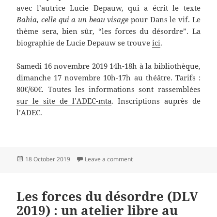
avec l’autrice Lucie Depauw, qui a écrit le texte
Bahia, celle qui a un beau visage
pour Dans le vif. Le
thème sera, bien sûr, “les forces du désordre”. La
biographie de Lucie Depauw se trouve
ici
.
Samedi 16 novembre 2019 14h-18h à la bibliothèque,
dimanche 17 novembre 10h-17h au théâtre. Tarifs :
80€/60€. Toutes les informations sont rassemblées
sur le site de l’ADEC-mta
. Inscriptions auprès de
l’ADEC.
Posted
on Les forces du désordre (DLV 
18 October 2019
Leave a comment
on
Les forces du désordre (DLV
2019) : un atelier libre au