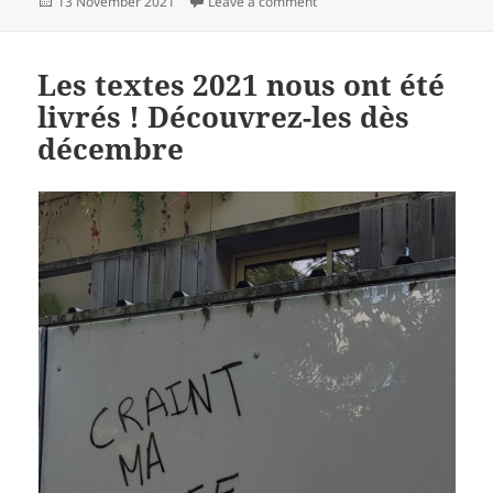
Posted
on Temps fort autour des tro
13 November 2021
Leave a comment
on
Les textes 2021 nous ont été
livrés ! Découvrez-les dès
décembre