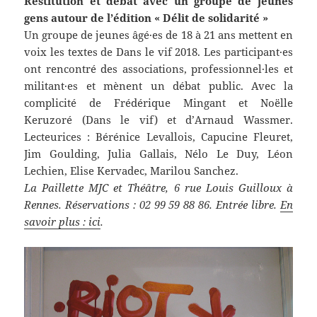
Restitution et débat avec un groupe de jeunes
gens autour de l’édition « Délit de solidarité »
Un groupe de jeunes âgé·es de 18 à 21 ans mettent en
voix les textes de Dans le vif 2018. Les participant·es
ont rencontré des associations, professionnel·les et
militant·es et mènent un débat public. Avec la
complicité de Frédérique Mingant et Noëlle
Keruzoré (Dans le vif) et d’Arnaud Wassmer.
Lecteurices : Bérénice Levallois, Capucine Fleuret,
Jim Goulding, Julia Gallais, Nélo Le Duy, Léon
Lechien, Elise Kervadec, Marilou Sanchez.
La Paillette MJC et Théâtre, 6 rue Louis Guilloux à
Rennes. Réservations : 02 99 59 88 86. Entrée libre.
En
savoir plus : ici
.