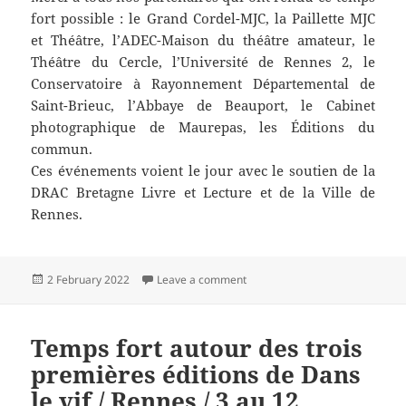
fort possible : le Grand Cordel-MJC, la Paillette MJC
et Théâtre, l’ADEC-Maison du théâtre amateur, le
Théâtre du Cercle, l’Université de Rennes 2, le
Conservatoire à Rayonnement Départemental de
Saint-Brieuc, l’Abbaye de Beauport, le Cabinet
photographique de Maurepas, les Éditions du
commun.
Ces événements voient le jour avec le soutien de la
DRAC Bretagne Livre et Lecture et de la Ville de
Rennes.
Posted
on Quelques images du temps f
2 February 2022
Leave a comment
on
Temps fort autour des trois
premières éditions de Dans
le vif / Rennes / 3 au 12