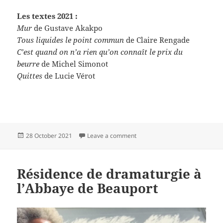
Les textes 2021 :
Mur
de Gustave Akakpo
Tous liquides le point commun
de Claire Rengade
C’est quand on n’a rien qu’on connaît le prix du
beurre
de Michel Simonot
Quittes
de Lucie Vérot
Posted
on Les textes 2021 nous ont ét
28 October 2021
Leave a comment
on
Résidence de dramaturgie à
l’Abbaye de Beauport