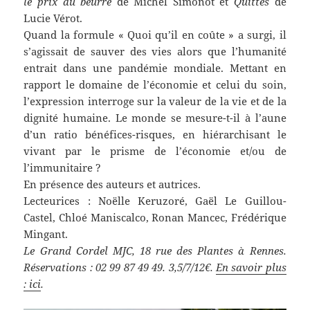
le prix du beurre
de Michel Simonot et
Quittes
de
Lucie Vérot.
Quand la formule « Quoi qu’il en coûte » a surgi, il
s’agissait de sauver des vies alors que l’humanité
entrait dans une pandémie mondiale. Mettant en
rapport le domaine de l’économie et celui du soin,
l’expression interroge sur la valeur de la vie et de la
dignité humaine. Le monde se mesure-t-il à l’aune
d’un ratio bénéfices-risques, en hiérarchisant le
vivant par le prisme de l’économie et/ou de
l’immunitaire ?
En présence des auteurs et autrices.
Lecteurices : Noëlle Keruzoré, Gaël Le Guillou-
Castel, Chloé Maniscalco, Ronan Mancec, Frédérique
Mingant.
Le Grand Cordel MJC, 18 rue des Plantes à Rennes.
Réservations : 02 99 87 49 49. 3,5/7/12€.
En savoir plus
: ici
.