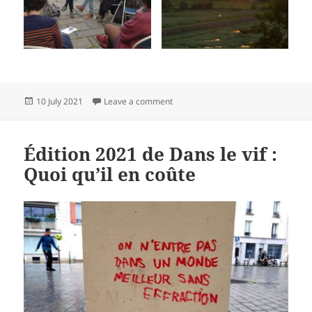
Posted
on Résidence de dramaturgie à l’A
10 July 2021
Leave a comment
on
Édition 2021 de Dans le vif :
Quoi qu’il en coûte