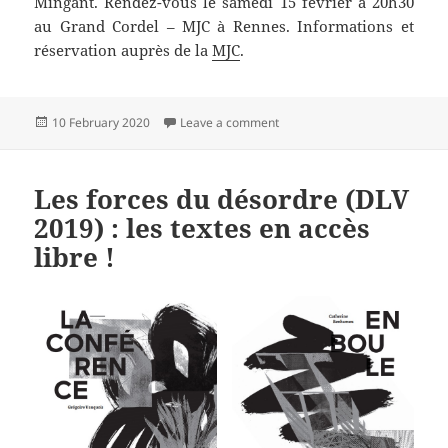
Mingant. Rendez-vous le samedi 15 février à 20h30
au Grand Cordel – MJC à Rennes. Informations et
réservation auprès de la
MJC
.
Posted
on Soirée lecture : Les Force
10 February 2020
Leave a comment
on
Les forces du désordre (DLV
2019) : les textes en accès
libre !